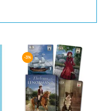
-3%
Adicionar
Adicionar
aos meus
aos meus
desejos
desejos