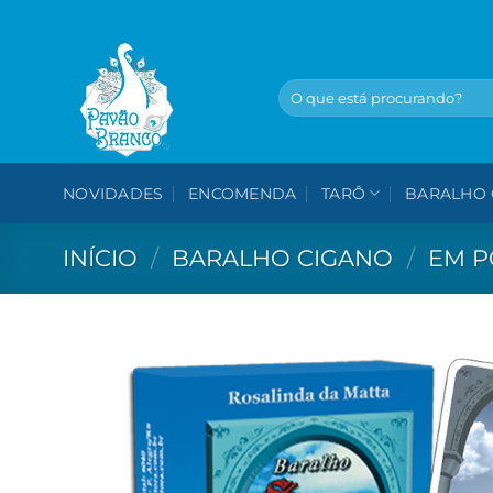
Skip
to
content
Pesquisar
por:
NOVIDADES
ENCOMENDA
TARÔ
BARALHO 
INÍCIO
/
BARALHO CIGANO
/
EM P