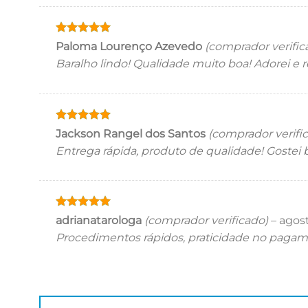
Avaliação
5
Paloma Lourenço Azevedo
(comprador verific
de 5
Baralho lindo! Qualidade muito boa! Adorei e
Avaliação
5
Jackson Rangel dos Santos
(comprador verifi
de 5
Entrega rápida, produto de qualidade! Gostei b
Avaliação
5
adrianatarologa
(comprador verificado)
–
agost
de 5
Procedimentos rápidos, praticidade no pagame