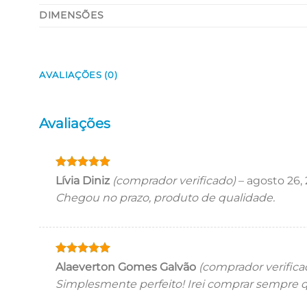
DIMENSÕES
AVALIAÇÕES (0)
Avaliações
Avaliação
5
Lívia Diniz
(comprador verificado)
–
agosto 26,
de 5
Chegou no prazo, produto de qualidade.
Avaliação
5
Alaeverton Gomes Galvão
(comprador verifica
de 5
Simplesmente perfeito! Irei comprar sempre qu