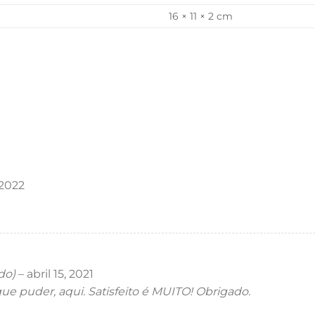
16 × 11 × 2 cm
 2022
do)
–
abril 15, 2021
e puder, aqui. Satisfeito é MUITO! Obrigado.