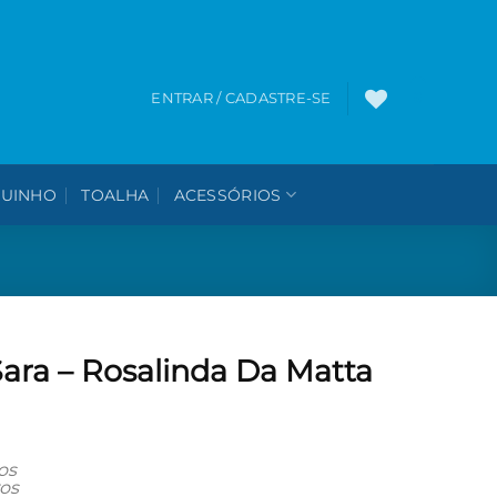
0
ENTRAR / CADASTRE-SE
UINHO
TOALHA
ACESSÓRIOS
Sara – Rosalinda Da Matta
os
os