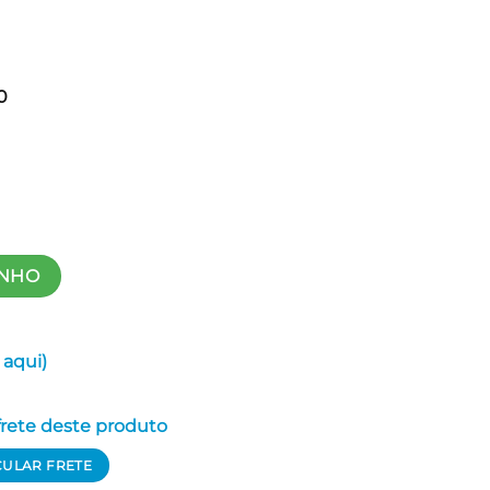
0
INHO
 aqui)
 frete deste produto