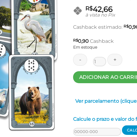
42,66
R$
à vista no Pix
R$
Cashback estimado:
0,9
R$
0,90
Cashback
Em estoque
Baralho
ADICIONAR AO CARR
Santa
Sara
-
Ver parcelamento (clique
Rosalinda
Da
Matta
Calcule o prazo e valor do
quantidade