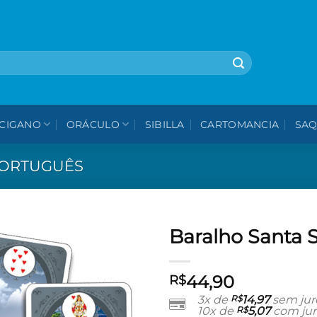
🎁 5% OFF na sua 1ª compra - use cupom: VEMPROPAVAO
CIGANO
ORÁCULO
SIBILLA
CARTOMANCIA
SAQ
ORTUGUÊS
Baralho Santa 
Adicionar
44,90
aos meus
R$
desejos
3x de
R$
14,97
sem jur
10x de
R$
5,07
com jur