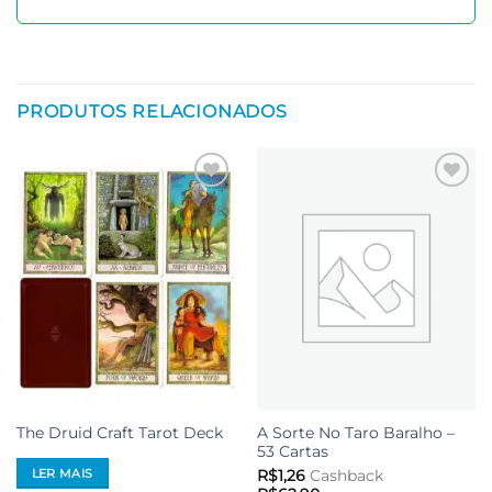
PRODUTOS RELACIONADOS
Adicionar
Adicionar
aos meus
aos meus
desejos
desejos
A Sorte No Taro Baralho –
The Druid Craft Tarot Deck
53 Cartas
LER MAIS
R$
1,26
Cashback