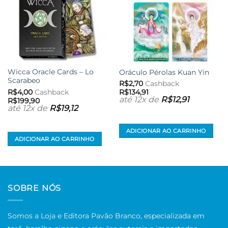
Wicca Oracle Cards – Lo
Oráculo Pérolas Kuan Yin
Scarabeo
R$
2,70
Cashback
R$
4,00
Cashback
R$
134,91
até 12x de
R$
12,91
R$
199,90
até 12x de
R$
19,12
ADICIONAR AO CARRINHO
ADICIONAR AO CARRINHO
SOBRE NÓS
Somos a Loja e Editora Pavão Branco, especializada em