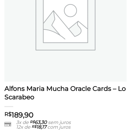
Alfons Maria Mucha Oracle Cards – Lo
Scarabeo
189,90
R$
3x de
R$
63,30
sem juros
12x de
R$
18,17
com juros