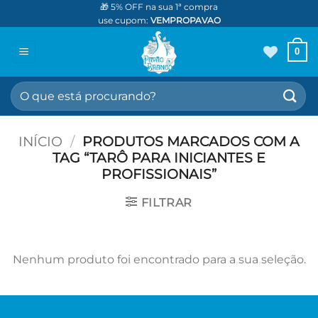
Skip
🎁 5% OFF na sua 1ª compra
use cupom:
VEMPROPAVAO
to
content
0
Pesquisar
por:
INÍCIO
/
PRODUTOS MARCADOS COM A
TAG “TARÔ PARA INICIANTES E
PROFISSIONAIS”
FILTRAR
Nenhum produto foi encontrado para a sua seleção.