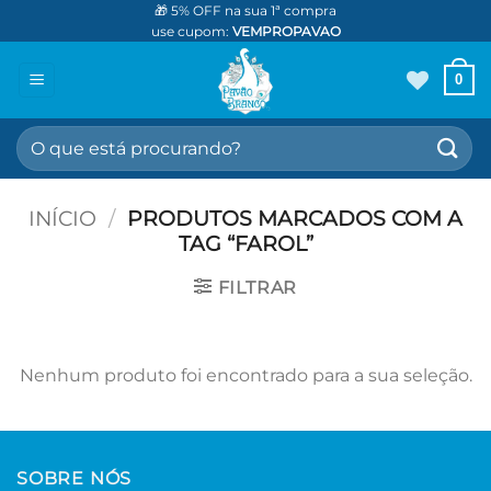
Skip
🎁 5% OFF na sua 1ª compra
use cupom:
VEMPROPAVAO
to
content
0
Pesquisar
por:
INÍCIO
/
PRODUTOS MARCADOS COM A
TAG “FAROL”
FILTRAR
Nenhum produto foi encontrado para a sua seleção.
SOBRE NÓS