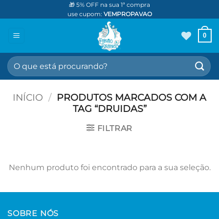
Skip
🎁 5% OFF na sua 1ª compra
use cupom:
VEMPROPAVAO
to
content
0
Pesquisar
por:
INÍCIO
/
PRODUTOS MARCADOS COM A
TAG “DRUIDAS”
FILTRAR
Nenhum produto foi encontrado para a sua seleção.
SOBRE NÓS