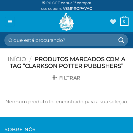
Skip
🎁 5% OFF na sua 1ª compra
use cupom:
VEMPROPAVAO
to
content
0
Pesquisar
por:
INÍCIO
/
PRODUTOS MARCADOS COM A
TAG “CLARKSON POTTER PUBLISHERS”
FILTRAR
Nenhum produto foi encontrado para a sua seleção.
SOBRE NÓS