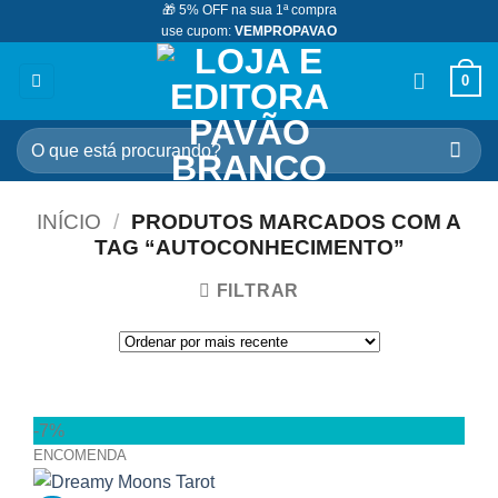
🎁 5% OFF na sua 1ª compra
Skip
use cupom:
VEMPROPAVAO
to
content
0
Pesquisar
por:
INÍCIO
/
PRODUTOS MARCADOS COM A
TAG “AUTOCONHECIMENTO”
FILTRAR
-7%
ENCOMENDA