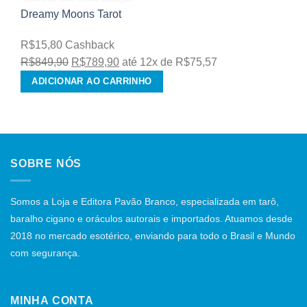
Dreamy Moons Tarot
R$
15,80
Cashback
O
O
R$
849,90
R$
789,90
até 12x de
R$
75,57
preço
preço
ADICIONAR AO CARRINHO
original
atual
era:
é:
R$849,90.
R$789,90.
SOBRE NÓS
Somos a Loja e Editora Pavão Branco, especializada em tarô,
baralho cigano e oráculos autorais e importados. Atuamos desde
2018 no mercado esotérico, enviando para todo o Brasil e Mundo
com segurança.
MINHA CONTA