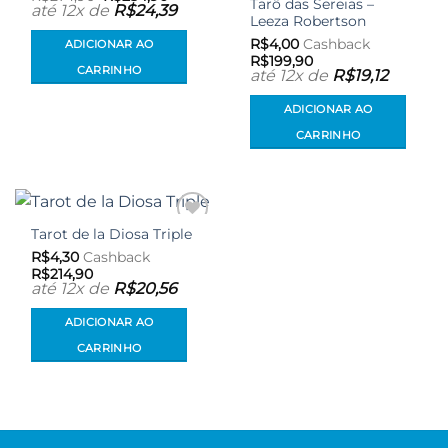
Tarô das Sereias –
preço
preço
até 12x de
R$
24,39
original
atual
Leeza Robertson
era:
é:
R$
4,00
Cashback
ADICIONAR AO
R$274,90.
R$254,90.
R$
199,90
CARRINHO
até 12x de
R$
19,12
ADICIONAR AO
CARRINHO
Tarot de la Diosa Triple
Adicionar
aos meus
R$
4,30
Cashback
desejos
R$
214,90
até 12x de
R$
20,56
ADICIONAR AO
CARRINHO