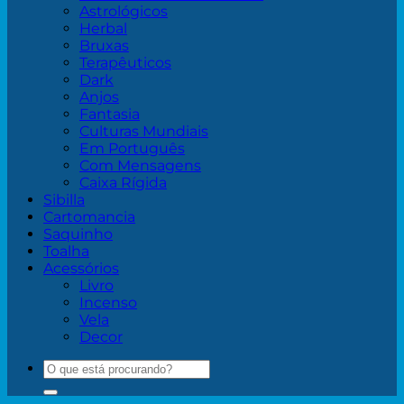
Astrológicos
Herbal
Bruxas
Terapêuticos
Dark
Anjos
Fantasia
Culturas Mundiais
Em Português
Com Mensagens
Caixa Rígida
Sibilla
Cartomancia
Saquinho
Toalha
Acessórios
Livro
Incenso
Vela
Decor
Pesquisar
por: