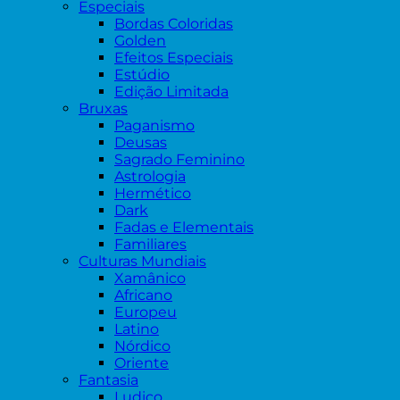
Especiais
Bordas Coloridas
Golden
Efeitos Especiais
Estúdio
Edição Limitada
Bruxas
Paganismo
Deusas
Sagrado Feminino
Astrologia
Hermético
Dark
Fadas e Elementais
Familiares
Culturas Mundiais
Xamânico
Africano
Europeu
Latino
Nórdico
Oriente
Fantasia
Ludico