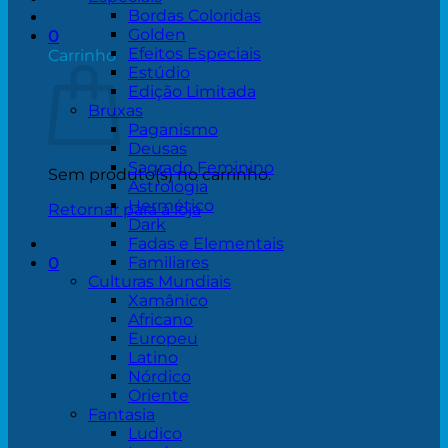
Bordas Coloridas
Golden
0
Efeitos Especiais
Carrinho
Estúdio
Edição Limitada
Bruxas
Paganismo
Deusas
Sagrado Feminino
Sem produto(s) no carrinho.
Astrologia
Hermético
Retornar para a loja
Dark
Fadas e Elementais
Familiares
0
Culturas Mundiais
Xamânico
Africano
Europeu
Latino
Nórdico
Oriente
Fantasia
Ludico