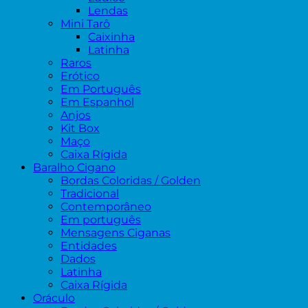
Lendas
Mini Tarô
Caixinha
Latinha
Raros
Erótico
Em Português
Em Espanhol
Anjos
Kit Box
Maço
Caixa Rígida
Baralho Cigano
Bordas Coloridas / Golden
Tradicional
Contemporâneo
Em português
Mensagens Ciganas
Entidades
Dados
Latinha
Caixa Rígida
Oráculo