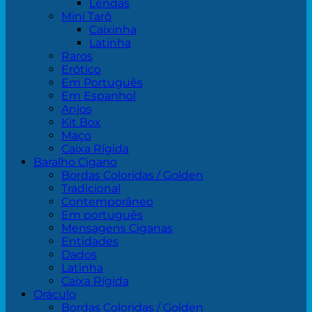
Lendas
Mini Tarô
Caixinha
Latinha
Raros
Erótico
Em Português
Em Espanhol
Anjos
Kit Box
Maço
Caixa Rígida
Baralho Cigano
Bordas Coloridas / Golden
Tradicional
Contemporâneo
Em português
Mensagens Ciganas
Entidades
Dados
Latinha
Caixa Rígida
Oráculo
Bordas Coloridas / Golden