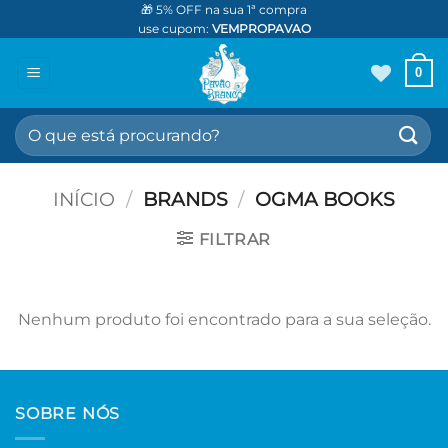
Skip
🎁 5% OFF na sua 1ª compra
use cupom:
VEMPROPAVAO
to
content
0
Pesquisar
por:
INÍCIO
/
BRANDS
/
OGMA BOOKS
FILTRAR
Nenhum produto foi encontrado para a sua seleção.
SOBRE NÓS