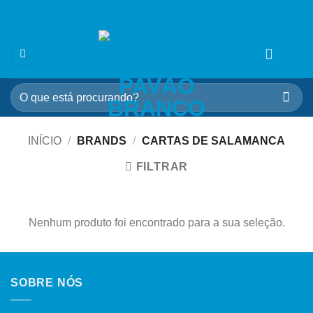
Skip
🎁 5% OFF na sua 1ª compra
use cupom:
VEMPROPAVAO
to
content
0
Pesquisar
por:
INÍCIO
/
BRANDS
/
CARTAS DE SALAMANCA
FILTRAR
Nenhum produto foi encontrado para a sua seleção.
SOBRE NÓS