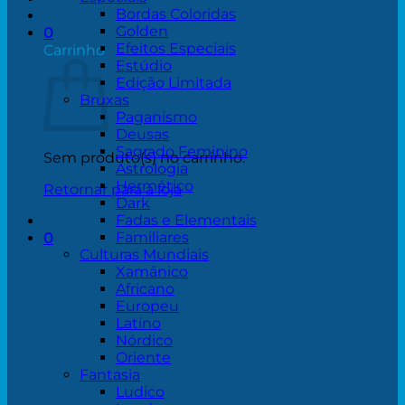
Bordas Coloridas
Golden
0
Efeitos Especiais
Carrinho
Estúdio
Edição Limitada
Bruxas
Paganismo
Deusas
Sagrado Feminino
Sem produto(s) no carrinho.
Astrologia
Hermético
Retornar para a loja
Dark
Fadas e Elementais
Familiares
0
Culturas Mundiais
Xamânico
Africano
Europeu
Latino
Nórdico
Oriente
Fantasia
Ludico