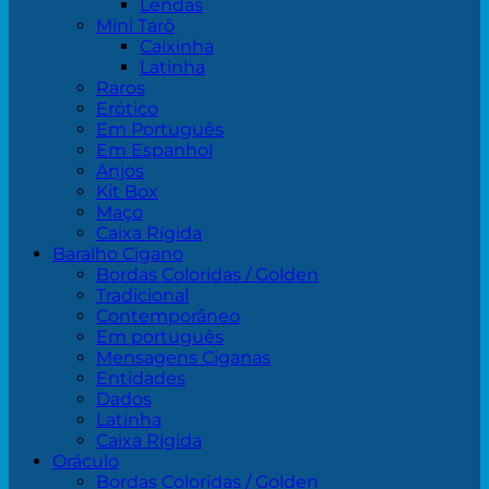
Lendas
Mini Tarô
Caixinha
Latinha
Raros
Erótico
Em Português
Em Espanhol
Anjos
Kit Box
Maço
Caixa Rígida
Baralho Cigano
Bordas Coloridas / Golden
Tradicional
Contemporâneo
Em português
Mensagens Ciganas
Entidades
Dados
Latinha
Caixa Rígida
Oráculo
Bordas Coloridas / Golden