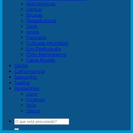
Astrológicos
Herbal
Bruxas
Terapêuticos
Dark
Anjos
Fantasia
Culturas Mundiais
Em Português
Com Mensagens
Caixa Rígida
Sibilla
Cartomancia
Saquinho
Toalha
Acessórios
Livro
Incenso
Vela
Decor
Pesquisar
por: