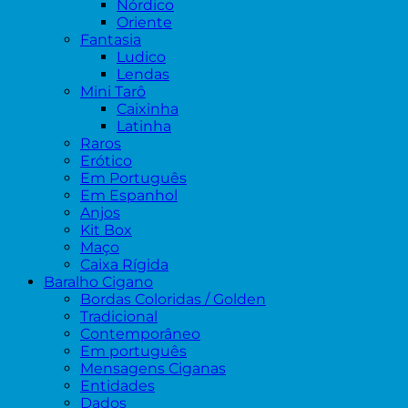
Nórdico
Oriente
Fantasia
Ludico
Lendas
Mini Tarô
Caixinha
Latinha
Raros
Erótico
Em Português
Em Espanhol
Anjos
Kit Box
Maço
Caixa Rígida
Baralho Cigano
Bordas Coloridas / Golden
Tradicional
Contemporâneo
Em português
Mensagens Ciganas
Entidades
Dados