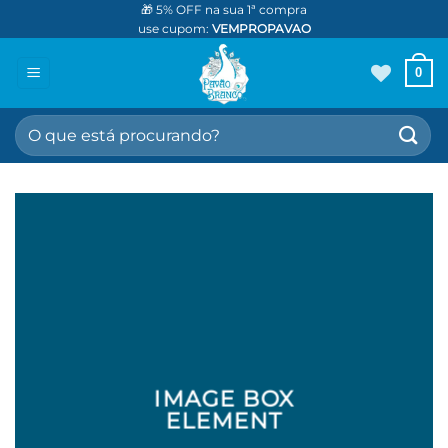
Skip
🎁 5% OFF na sua 1ª compra
use cupom:
VEMPROPAVAO
to
content
0
Pesquisar
por:
IMAGE BOX
ELEMENT