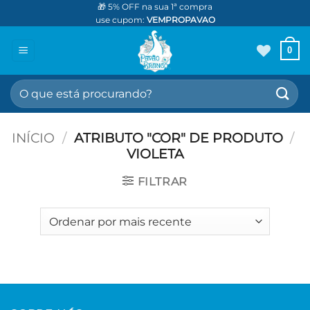
Skip
🎁 5% OFF na sua 1ª compra
use cupom:
VEMPROPAVAO
to
content
0
Pesquisar
por:
INÍCIO
/
ATRIBUTO "COR" DE PRODUTO
/
VIOLETA
FILTRAR