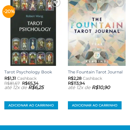
-20%
Adicionar
Adicionar
aos meus
aos meus
desejos
desejos
Tarot Psychology Book
The Fountain Tarot Journal
R$
1,31
Cashback
R$
2,28
Cashback
O
O
R$
81,67
R$
65,34
R$
113,94
preço
preço
até 12x de
R$
6,25
até 12x de
R$
10,90
original
atual
era:
é:
R$81,67.
R$65,34.
ADICIONAR AO CARRINHO
ADICIONAR AO CARRINHO