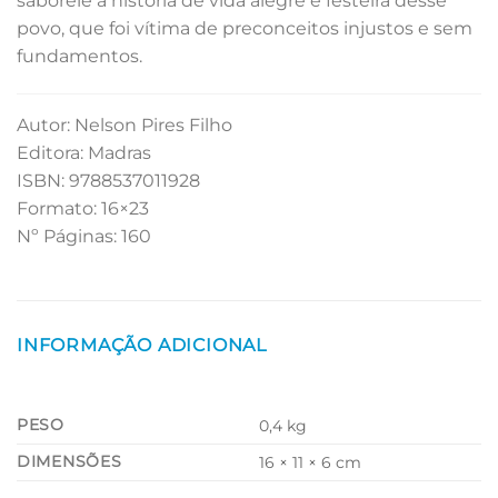
saboreie a história de vida alegre e festeira desse
povo, que foi vítima de preconceitos injustos e sem
fundamentos.
Autor: Nelson Pires Filho
Editora: Madras
ISBN: 9788537011928
Formato: 16×23
Nº Páginas: 160
INFORMAÇÃO ADICIONAL
PESO
0,4 kg
DIMENSÕES
16 × 11 × 6 cm