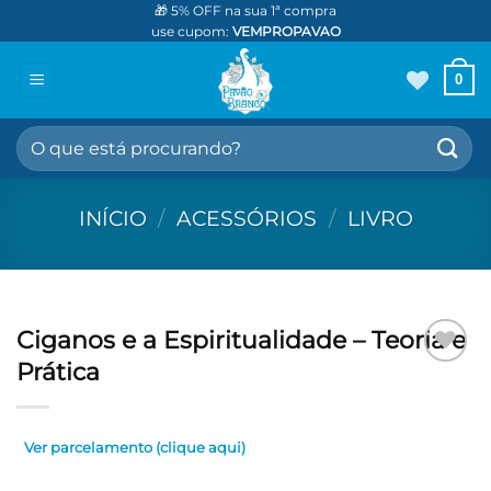
Skip
🎁 5% OFF na sua 1ª compra
use cupom:
VEMPROPAVAO
to
content
0
Pesquisar
por:
INÍCIO
/
ACESSÓRIOS
/
LIVRO
Ciganos e a Espiritualidade – Teoria e
Prática
Adicionar
aos meus
desejos
Ver parcelamento (clique aqui)