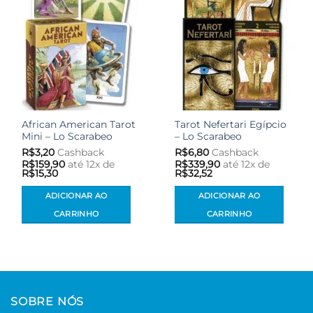
African American Tarot
Tarot Nefertari Egípcio
Mini – Lo Scarabeo
– Lo Scarabeo
R$
3,20
Cashback
R$
6,80
Cashback
R$
159,90
até 12x de
R$
339,90
até 12x de
R$
15,30
R$
32,52
ADICIONAR AO
ADICIONAR AO
CARRINHO
CARRINHO
SOBRE NÓS