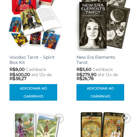
desejos
desejos
Voodoo Tarot – Spirit
New Era Elements
Box Kit
Tarot
R$
8,00
Cashback
R$
5,60
Cashback
R$
400,00
até 12x de
R$
279,90
até 12x de
R$
38,27
R$
26,78
ADICIONAR AO
ADICIONAR AO
CARRINHO
CARRINHO
Adicionar
Adicionar
aos meus
aos meus
desejos
desejos